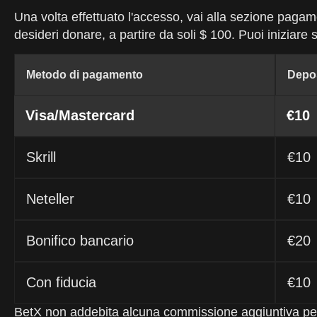
Una volta effettuato l'accesso, vai alla sezione pagamen
desideri donare, a partire da soli $ 100. Puoi iniziare 
Metodo di pagamento
Depo
Visa/Mastercard
€10
Skrill
€10
Neteller
€10
Bonifico bancario
€20
Con fiducia
€10
BetX non addebita alcuna commissione aggiuntiva per i 