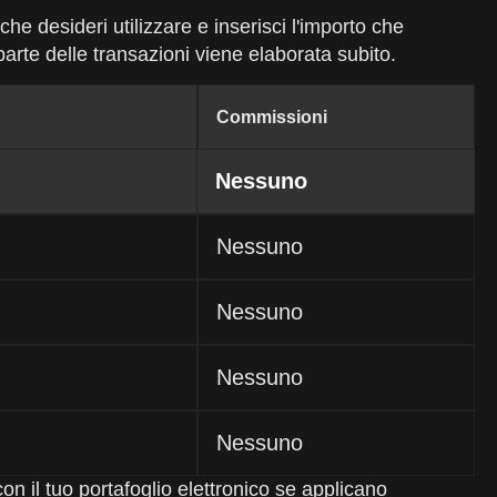
he desideri utilizzare e inserisci l'importo che
 parte delle transazioni viene elaborata subito.
Commissioni
Nessuno
Nessuno
Nessuno
Nessuno
Nessuno
n il tuo portafoglio elettronico se applicano