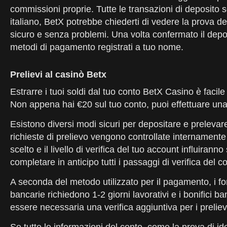
commissioni proprie. Tutte le transazioni di deposito s
italiano, BetX potrebbe chiederti di vedere la prova d
sicuro e senza problemi. Una volta confermato il deposit
metodi di pagamento registrati a tuo nome.
Prelievi al casinò Betx
Estrarre i tuoi soldi dal tuo conto BetX Casino è facil
Non appena hai €20 sul tuo conto, puoi effettuare una 
Esistono diversi modi sicuri per depositare e prelevare
richieste di prelievo vengono controllate internamente 
scelto e il livello di verifica del tuo account influiran
completare in anticipo tutti i passaggi di verifica del c
A seconda del metodo utilizzato per il pagamento, i fon
bancarie richiedono 1-2 giorni lavorativi e i bonifici b
essere necessaria una verifica aggiuntiva per i preliev