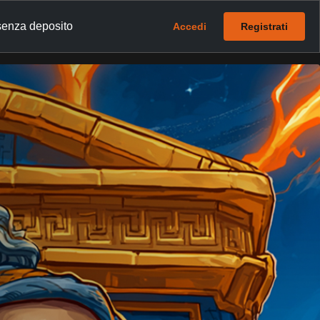
enza deposito
Accedi
Registrati