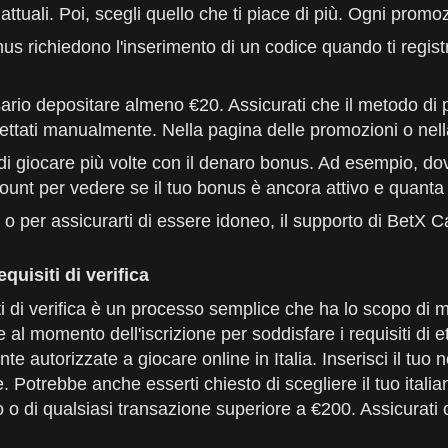
attuali. Poi, scegli quello che ti piace di più. Ogni promozi
us richiedono l'inserimento di un codice quando ti registri
rio depositare almeno €20. Assicurati che il metodo di p
tati manualmente. Nella pagina delle promozioni o nella 
 giocare più volte con il denaro bonus. Ad esempio, dov
count per vedere se il tuo bonus è ancora attivo e quanta 
o per assicurarti di essere idoneo, il supporto di BetX Ca
quisiti di verifica
 di verifica è un processo semplice che ha lo scopo di man
 al momento dell'iscrizione per soddisfare i requisiti di e
autorizzate a giocare online in Italia. Inserisci il tuo n
 Potrebbe anche esserti chiesto di scegliere il tuo itali
o o di qualsiasi transazione superiore a €200. Assicurati 